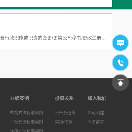
公告及通告- [更换董事或重要行政职能或职责的变更/更换公司秘书/更改注册地址或办事处、香港业务的注册地或香港接收法律程序代表]
业绩案例
投资关系
加入我们
蜂窝式催化剂案例
公告及通告
公司团建
平板式催化剂案例
年报/中报
人才需求
涂覆式催化剂案例