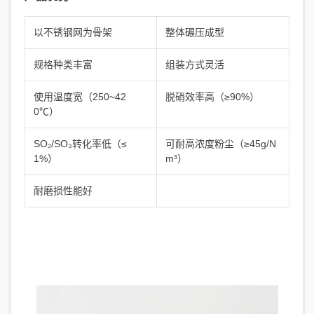
以不锈钢网为骨架
整体碾压成型
规格种类丰富
组装方式灵活
使用温度宽（250~42
脱硝效率高（≥90%）
0℃）
SO₂/SO₃转化率低（≤
可耐高浓度粉尘（≥45g/N
1%）
m³）
耐磨损性能好