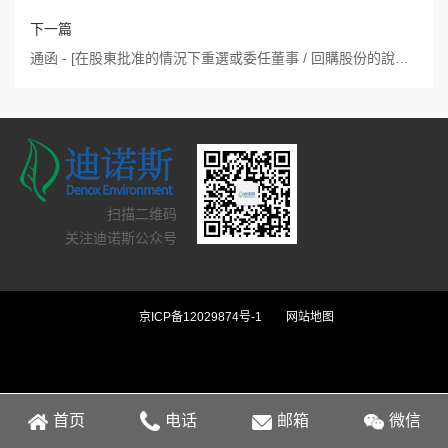
下一篇
通函 - [在股東批准的情況下重選或委任董事 / 回購股份的說明函件 / 一般性授權] (1) 建議重選董事；(2) 建議發行及購回股份之一般授權；(3) 建議續聘核數師；及(4) 股東週年大會通告
扫描二维码
关注迪诺斯公众号
京ICP备12029874号-1
网站地图
首页
电话
邮箱
微信