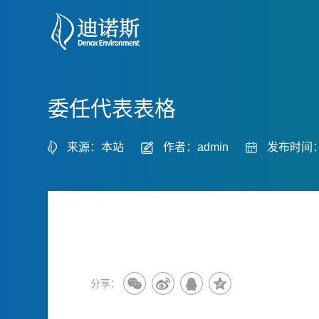
委任代表表格
来源：本站
作者：admin
发布时间：2
分享：