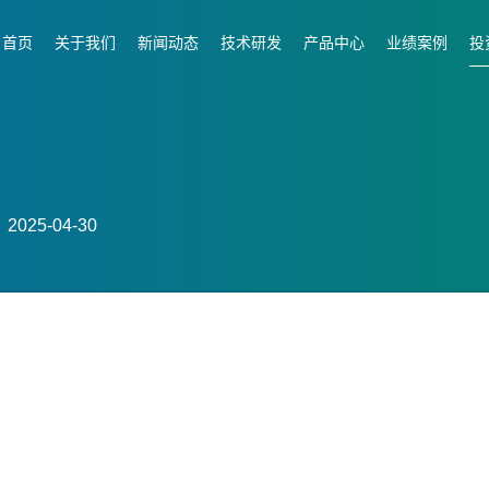
首页
关于我们
新闻动态
技术研发
产品中心
业绩案例
投
025-04-30