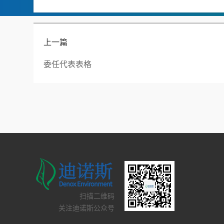
上一篇
委任代表表格
扫描二维码
关注迪诺斯公众号